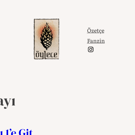
riğe
Özetçe
Fanzin
Instagram
ayı
 1’e Git